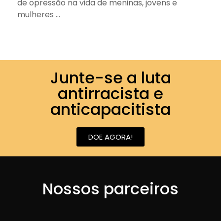
de opressão na vida de meninas, jovens e
mulheres ...
Junte-se a luta
antirracista e
anticapacitista
DOE AGORA!
Nossos parceiros