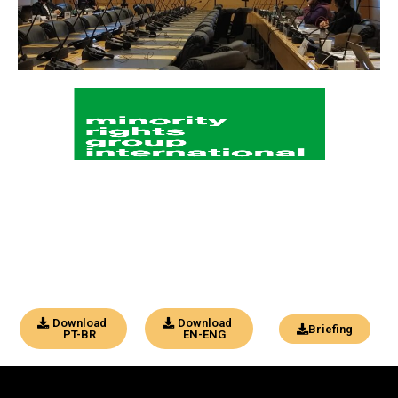
Download
Download
Briefing
PT-BR
EN-ENG