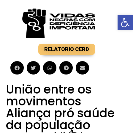
Barra de F
RELATORIO CERD
União entre os
movimentos
Aliança pró saúde
da população