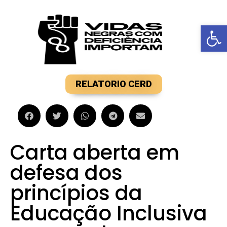
Barra de F
RELATORIO CERD
Carta aberta em
defesa dos
princípios da
Educação Inclusiva