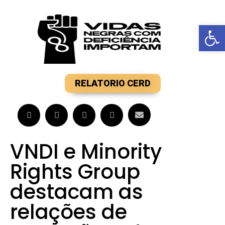
Barra de F
RELATORIO CERD
VNDI e Minority
Rights Group
destacam as
relações de