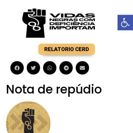
Barra de F
RELATORIO CERD
Nota de repúdio