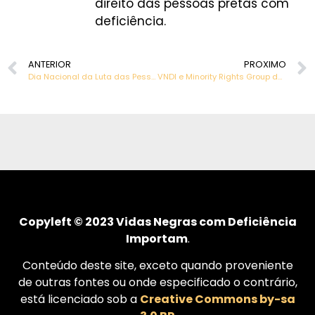
direito das pessoas pretas com
deficiência.
ANTERIOR
PROXIMO
Dia Nacional da Luta das Pessoas com Deficiência.
VNDI e Minority Rights Group destacam as relações de opressão entre gênero, deficiência e raça
Copyleft © 2023 Vidas Negras com Deficiência
Importam
.
Conteúdo deste site, exceto quando proveniente
de outras fontes ou onde especificado o contrário,
está licenciado sob a
Creative Commons by-sa